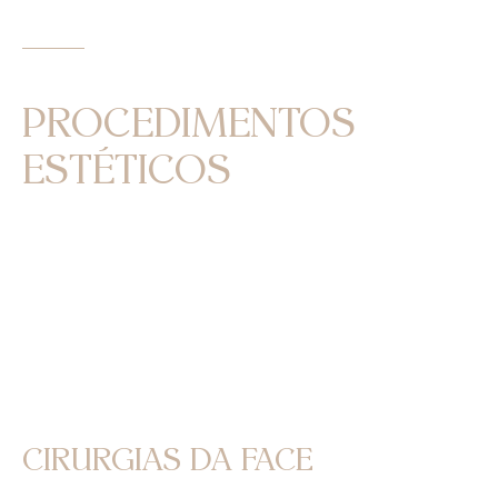
CIRURGIAS DA FACE E
PROCEDIMENTOS
ESTÉTICOS
Oferecemos uma variedade de procedimentos
cirúrgicos além da Rinoplastia, como a Otoplastia,
Blefaroplastia, Suspensão do Supercílio e
Lobuloplastia, além de procedimentos estéticos
minimamente invasivos como Toxina Botulínica,
Preenchimentos com ácido hialurônico e
bioestimuladores de colágeno.
CIRURGIAS DA FACE