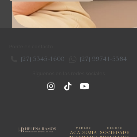
Ponte en contacto
(27) 3345-1600
(27) 99741-5384
Síguenos en las redes sociales