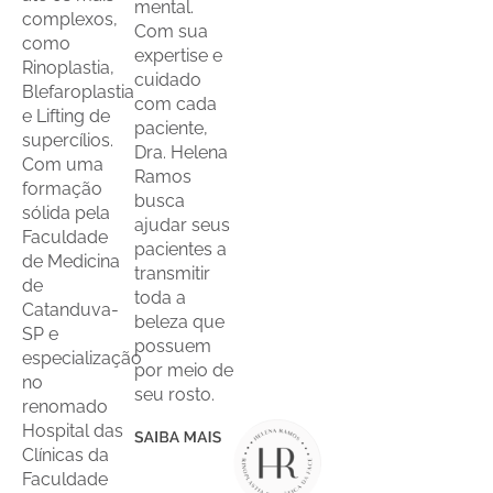
mental.
complexos,
Com sua
como
expertise e
Rinoplastia,
cuidado
Blefaroplastia
com cada
e Lifting de
paciente,
supercílios.
Dra. Helena
Com uma
Ramos
formação
busca
sólida pela
ajudar seus
Faculdade
pacientes a
de Medicina
transmitir
de
toda a
Catanduva-
beleza que
SP e
possuem
especialização
por meio de
no
seu rosto.
renomado
Hospital das
Clínicas da
Faculdade