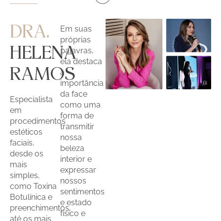
DRA.
Em suas
próprias
HELENA
palavras,
ela destaca
RAMOS
a
importância
da face
Especialista
como uma
em
forma de
procedimentos
transmitir
estéticos
nossa
faciais,
beleza
desde os
interior e
mais
expressar
simples,
nossos
como Toxina
sentimentos
Botulínica e
e estado
preenchimentos,
físico e
até os mais