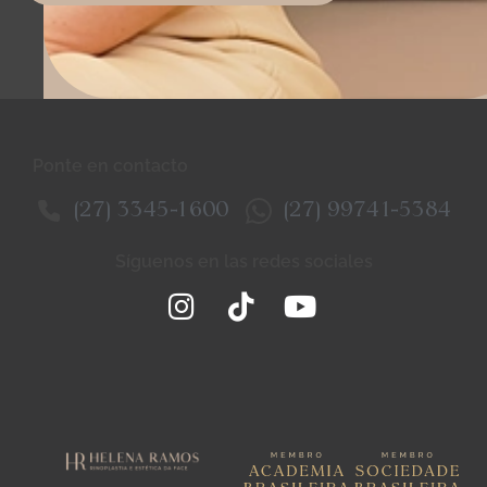
Ponte en contacto
(27) 3345-1600
(27) 99741-5384
Síguenos en las redes sociales