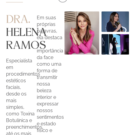
DRA.
Em suas
próprias
HELENA
palavras,
ela destaca
RAMOS
a
importância
da face
Especialista
como uma
em
forma de
procedimentos
transmitir
estéticos
nossa
faciais,
beleza
desde os
interior e
mais
expressar
simples,
nossos
como Toxina
sentimentos
Botulínica e
e estado
preenchimentos,
físico e
até os mais