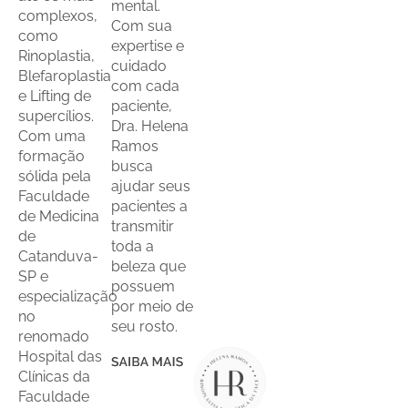
mental.
complexos,
Com sua
como
expertise e
Rinoplastia,
cuidado
Blefaroplastia
com cada
e Lifting de
paciente,
supercílios.
Dra. Helena
Com uma
Ramos
formação
busca
sólida pela
ajudar seus
Faculdade
pacientes a
de Medicina
transmitir
de
toda a
Catanduva-
beleza que
SP e
possuem
especialização
por meio de
no
seu rosto.
renomado
Hospital das
Clínicas da
Faculdade