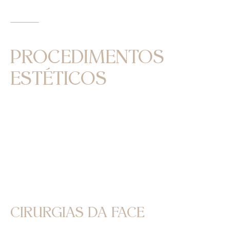
CIRURGIAS DA FACE E
PROCEDIMENTOS
ESTÉTICOS
Oferecemos uma variedade de procedimentos
cirúrgicos além da Rinoplastia, como a Otoplastia,
Blefaroplastia, Suspensão do Supercílio e
Lobuloplastia, além de procedimentos estéticos
minimamente invasivos como Toxina Botulínica,
Preenchimentos com ácido hialurônico e
bioestimuladores de colágeno.
CIRURGIAS DA FACE