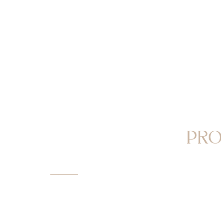
CIR
CONHEÇA NOSSOS
PROCEDIMENTOS
PRO
ESTÉTICOS
Oferecem
Rinoplast
Lobulopl
como Tox
bioestim