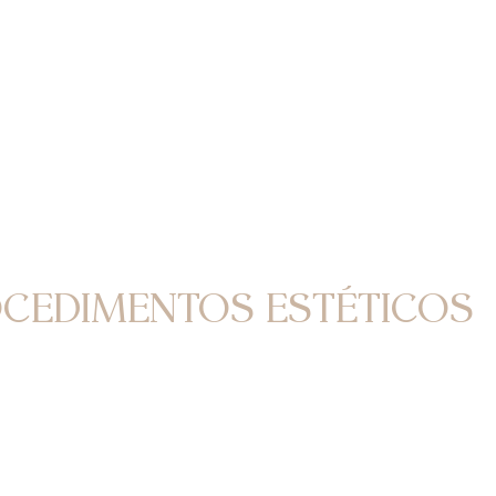
URGIAS DA FACE E
CEDIMENTOS ESTÉTICOS
os uma variedade de procedimentos cirúrgicos além da
ia, como a Otoplastia, Blefaroplastia, Suspensão do Supercíl
astia, além de procedimentos estéticos minimamente invasiv
ina Botulínica, Preenchimentos com ácido hialurônico e
uladores de colágeno.