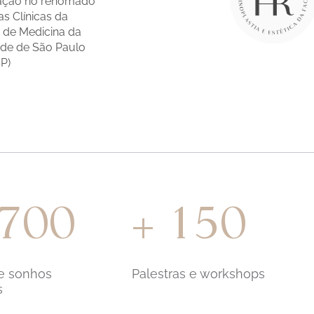
zação no renomado
as Clínicas da
 de Medicina da
ade de São Paulo
P)
.700
150
+
 e sonhos
Palestras e workshops
s