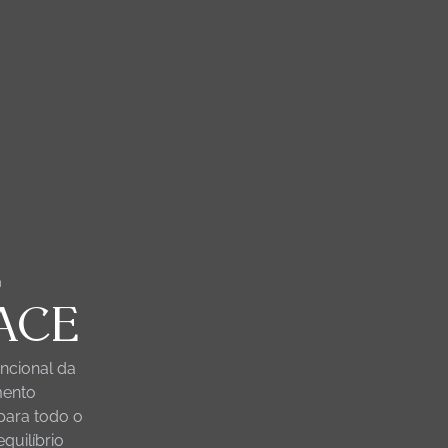
A
CIRURGIAS DA FACE
PROCEDIMENTOS ESTÉTICOS
BLOG
CONTATO
E
ACE
ncional da
mento
para todo o
quilíbrio