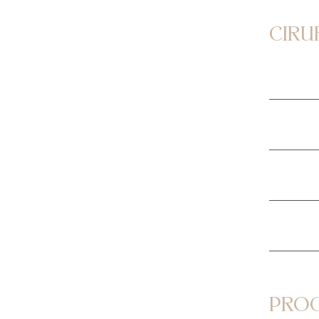
CIRU
RINOP
BLEFA
FRONT
OTOPL
PROC