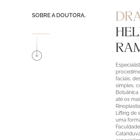
DRA
SOBRE A DOUTORA
.
HE
RA
Especialis
procedime
faciais, d
simples, 
Botulínica
até os ma
Rinoplastia
Lifting de
uma forma
Faculdade
Catanduva