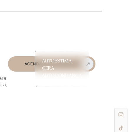
AUTOESTIMA
GERA
AUTOCONFIANÇA
ara
ica,