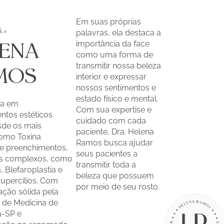
.
Em suas próprias
palavras, ela destaca a
importância da face
LENA
como uma forma de
transmitir nossa beleza
MOS
interior e expressar
nossos sentimentos e
estado físico e mental.
ta em
Com sua expertise e
ntos estéticos
cuidado com cada
esde os mais
paciente, Dra. Helena
como Toxina
Ramos busca ajudar
 e preenchimentos,
seus pacientes a
is complexos, como
transmitir toda a
, Blefaroplastia e
beleza que possuem
 supercílios. Com
por meio de seu rosto.
ção sólida pela
 de Medicina de
-SP e