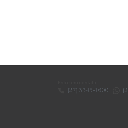
Entre em contato
(27) 3345-1600
(