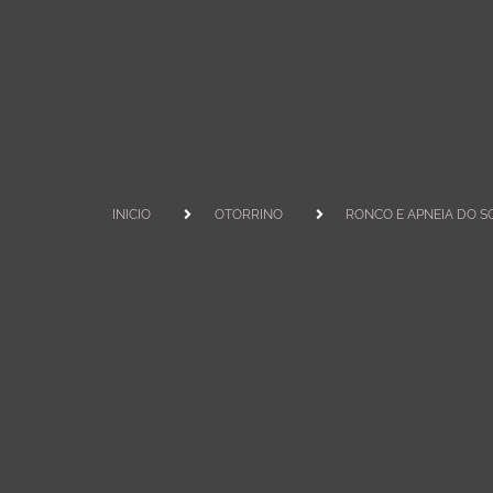
CATEGORIAS
INICIO
OTORRINO
RONCO E APNEIA DO 