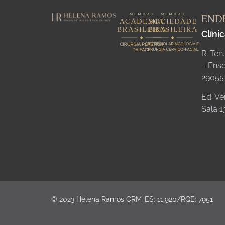
END
Clíni
R. Ten
– Ense
29055
Ed. Vé
Sala 1
© 2023 Helena Ramos CRM-ES: 11.920/RQE: 7951