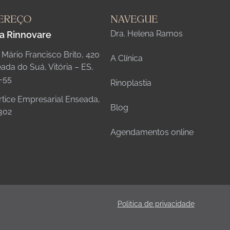
EREÇO
NAVEGUE
Dra. Helena Ramos
ca Rinnovare
. Mário Francisco Brito, 420
A Clínica
ada do Suá, Vitória – ES,
-55
Rinoplastia
rtice Empresarial Enseada,
Blog
302
Agendamentos online
Politica de privacidade