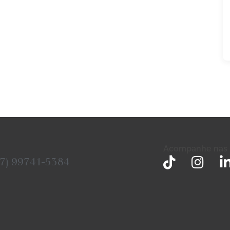
Acompanhe nas r
27) 99741-5384