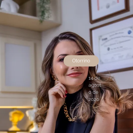
IR PARA O WEBSITE
Otorrino
14 de
agost
o de
2020