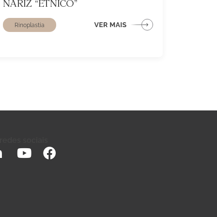
NARIZ “ÉTNICO”
Rinoplastia
edes sociais