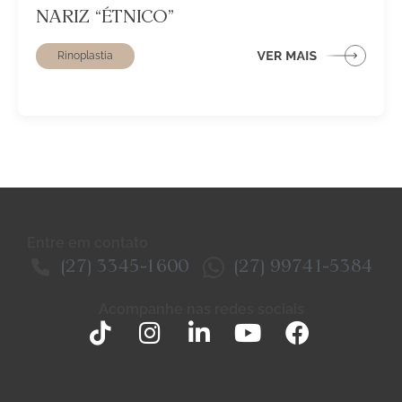
NARIZ “ÉTNICO”
Rinoplastia
Entre em contato
(27) 3345-1600
(27) 99741-5384
Acompanhe nas redes sociais