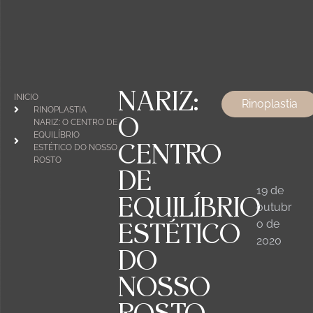
IR PARA O WEBSITE
NARIZ:
INICIO
Rinoplastia
RINOPLASTIA
O
NARIZ: O CENTRO DE
EQUILÍBRIO
CENTRO
ESTÉTICO DO NOSSO
ROSTO
DE
19 de
EQUILÍBRIO
outubr
o de
ESTÉTICO
2020
DO
NOSSO